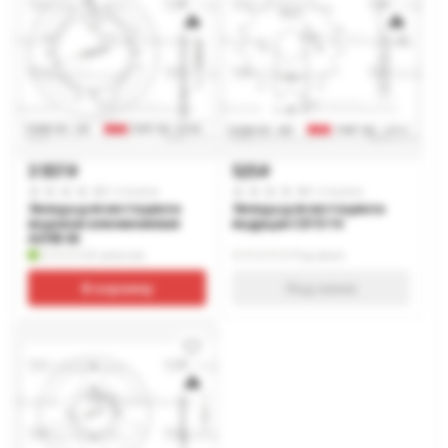
3 557
525
p
p
0 отзывов
0 отзывов
Звезда для мотоцикла
Звезда для мотоцикла
ведомая алюминиевая
ведущая C2113-14
A2193-50
В наличии
Под заказ
В корзину
Под заказ