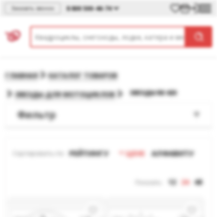
8 800 500-46-74
Заказать звонок
ГЛАВНАЯ
КАТАЛОГ ТОВАРОВ
ЗВЕЗДЫ RK 420
ЗВЕЗДЫ ДЛЯ МОТОЦИКЛОВ
Фильтр
РЕЙТИНГУ
ЦЕНЕ
АЛФАВИТУ
Сортировать по:
12
24
48
Показать: