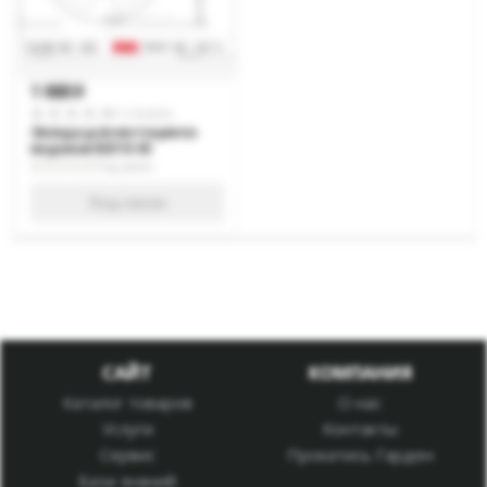
1 068
p
0 отзывов
Звезда для мотоцикла
ведомая B2113-35
Под заказ
Под заказ
САЙТ
КОМПАНИЯ
Каталог товаров
О нас
Услуги
Контакты
Сервис
Прокатись Гарден
База знаний