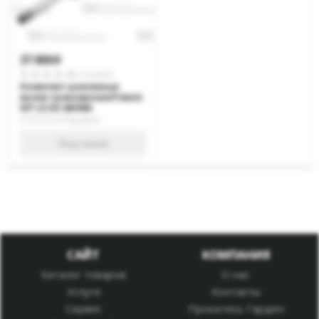
37 000
p
0 отзывов
Комплект усиленных
валов трансмиссии Polaris
WT LX DS-061956
Под заказ
Под заказ
САЙТ
КОМПАНИЯ
Каталог товаров
О нас
Услуги
Контакты
Сервис
Прокатись Гарден