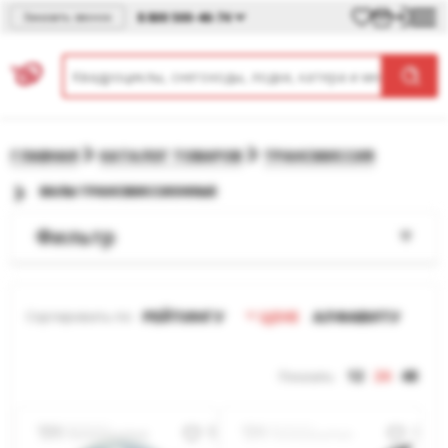
8 800 500-46-74
Заказать звонок
ГЛАВНАЯ
КАТАЛОГ ТОВАРОВ
ТРАНСМИССИЯ
ВАЛЫ ТРАНСМИССИОННЫЕ
Фильтр
РЕЙТИНГУ
ЦЕНЕ
АЛФАВИТУ
Сортировать по:
12
24
48
Показать: