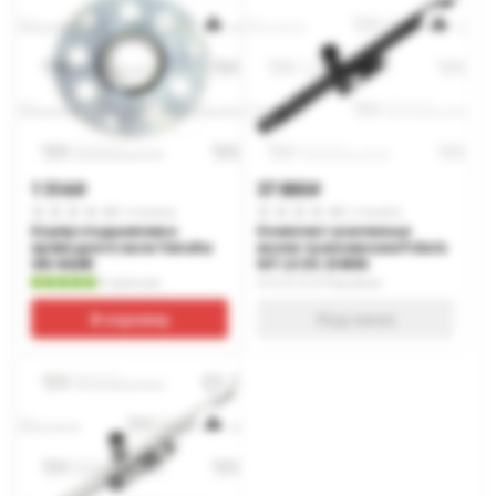
1 514
37 000
p
p
0 отзывов
0 отзывов
Корпус подшипника
Комплект усиленных
приводного вала Yamaha
валов трансмиссии Polaris
SM-04249
WT LX DS-216050
В наличии
Под заказ
В корзину
Под заказ