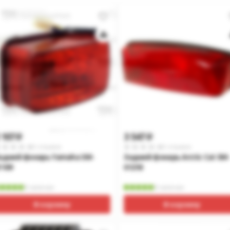
 107
3 547
p
p
0 отзывов
0 отзывов
адний фонарь Yamaha SM-
Задний фонарь Arctic Cat SM-
1109
01218
В наличии
В наличии
В корзину
В корзину