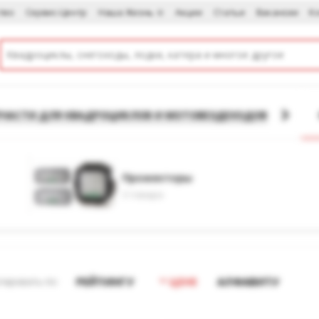
тво
Сервис-Центр
Наша Жизнь
Акции
Статьи
Вакансии
К
ПЧАСТИ ДЛЯ КВАДРОЦИКЛОВ И МОТОВЕЗДЕХОДОВ
Прожекторы
3 товара
РЕЙТИНГУ
ЦЕНЕ
АЛФАВИТУ
тировать по: