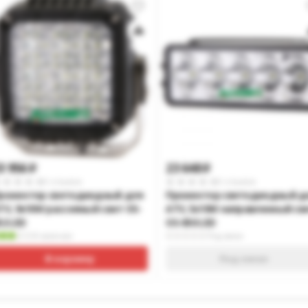
3 956
23 648
p
p
0 отзывов
0 отзывов
рожектор светодиодный для
Прожектор светодиодный д
TV, 9х10W рассеяный свет OS-
ATV, 5х10W направленный св
52 LED
OS-050 LED
В наличии
Под заказ
В корзину
Под заказ