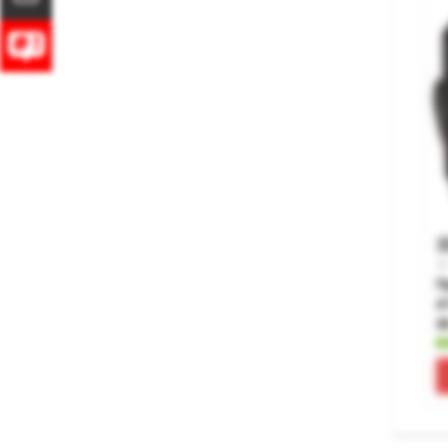
3
П
A
0