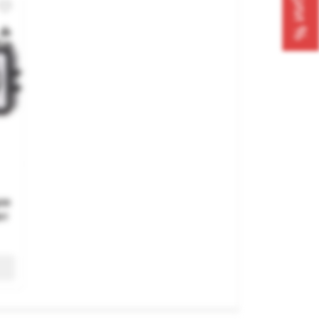
ля
ет