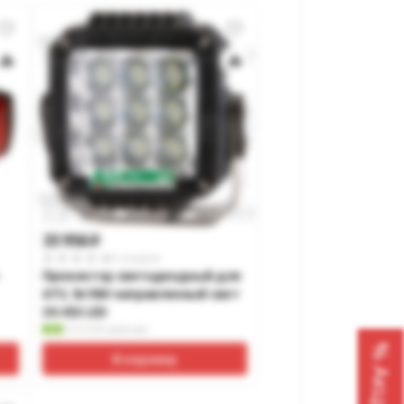
33 956
p
0 отзывов
Прожектор светодиодный для
ATV, 9х10W направленный свет
OS-053 LED
В наличии
% Акции %
В корзину