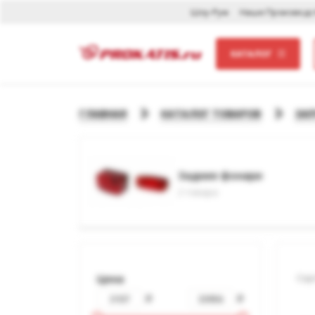
Шоу-Рум
Наше Производс
КАТАЛОГ
ГЛАВНАЯ
КАТАЛОГ ТОВАРОВ
ЗА
Задние фонари
2 товара
Сор
Цена
p
p