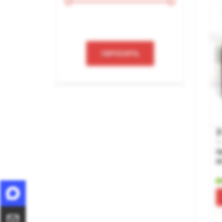
3
З
0