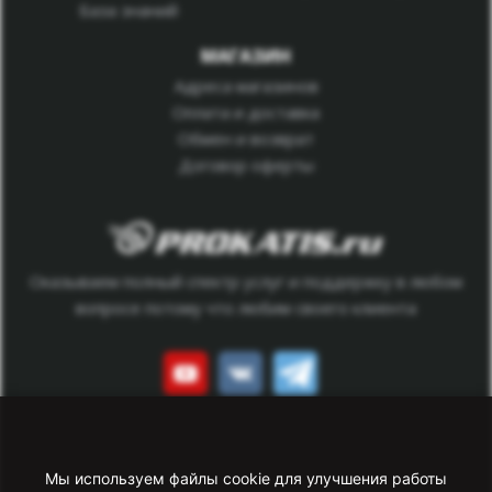
База знаний
МАГАЗИН
Адреса магазинов
Оплата и доставка
Обмен и возврат
Договор оферты
Оказываем полный спектр услуг и поддержку в любом
вопросе потому что любим своего клиента
Данный сайт носит исключительно информационный
характер. Все представленные предложения не являются
Мы используем файлы cookie для улучшения работы
офертой, определяемой статьей 437 ГК РФ.