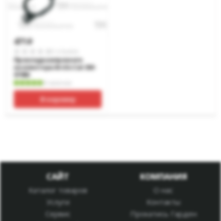
471
p
0 отзывов
Прокладка впускного
коллектора Arctic Cat SM-
07450
В наличии
В корзину
САЙТ
КОМПАНИЯ
Каталог товаров
О нас
Услуги
Контакты
Сервис
Прокатись Гарден