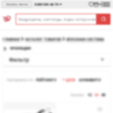
8 800 500-46-74
Заказать звонок
ГЛАВНАЯ
КАТАЛОГ ТОВАРОВ
ВПУСКНАЯ СИСТЕМА
ПРОКЛАДКИ
Фильтр
РЕЙТИНГУ
ЦЕНЕ
АЛФАВИТУ
Сортировать по:
12
24
48
Показать: