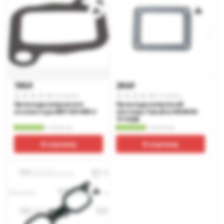
186
284
p
p
0 отзывов
0 отзывов
Прокладка впускного
Прокладка впускной
коллектора BRP SM-09514
системы Yamaha VK540 09-
711182B
В наличии
В наличии
В корзину
В корзину